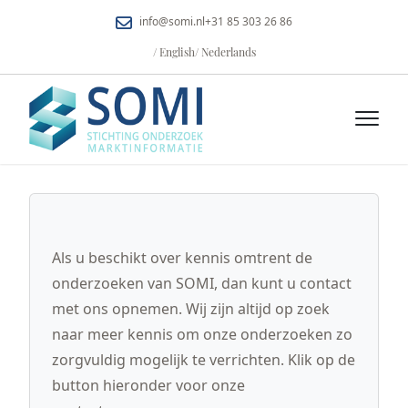
info@somi.nl
+31 85 303 26 86
/ English
/ Nederlands
Home
ONDERZOEK BANKENKARTEL
Home
SUPPORT
HET DOSSIER
Als u beschikt over kennis omtrent de
FAQ
GEHEIME INFORMATIE
TIJDSLIJN
onderzoeken van SOMI, dan kunt u contact
met ons opnemen. Wij zijn altijd op zoek
OVER ONS
WOB
FAQ
naar meer kennis om onze onderzoeken zo
CONTACT
VORDERING STUKKEN
BESTUUR
zorgvuldig mogelijk te verrichten. Klik op de
HOREN VAN GETUIGEN
ACTIES
CONTACT
button hieronder voor onze