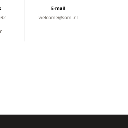
s
E-mail
692
welcome@somi.nl
m