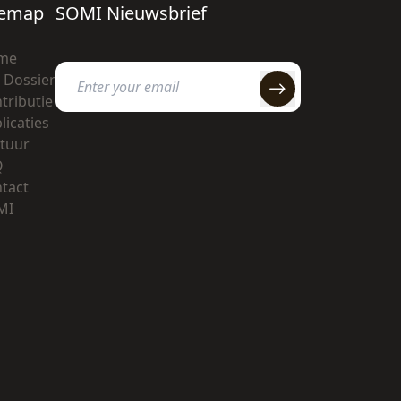
temap
SOMI Nieuwsbrief
me
 Dossier
tributie
licaties
tuur
Q
tact
MI