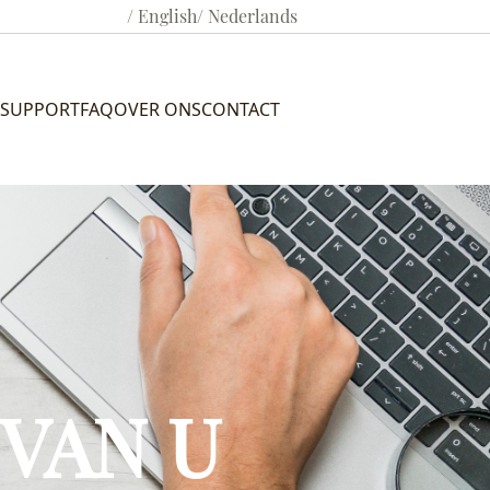
/ English
/ Nederlands
SUPPORT
FAQ
OVER ONS
CONTACT
VAN U