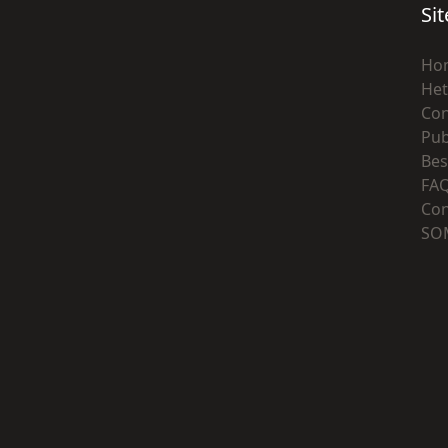
Si
Ho
Het
Con
Pub
Bes
FA
Con
SO